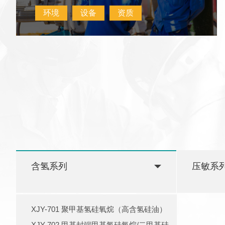
环境
设备
资质
含氢系列
压敏系
XJY-701 聚甲基氢硅氧烷（高含氢硅油）
XJY-702 甲基封端甲基氢硅氧烷/二甲基硅