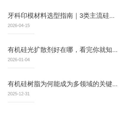
牙科印模材料选型指南｜3类主流硅...
公司新闻
2026-04-15
牙科印模材料选型指南｜
有机硅光扩散剂好在哪，看完你就知...
硅胶+XJY-8206核心
2026-01-04
嘉懿有机硅厂家干货）
有机硅树脂为何能成为多领域的关键...
牙科临床诊疗、实验室操作中，印模精度
2025-12-31
桥、假牙等修复体的适配效果和使用寿命
生、实验室技术人员及医疗器械制造商日常最