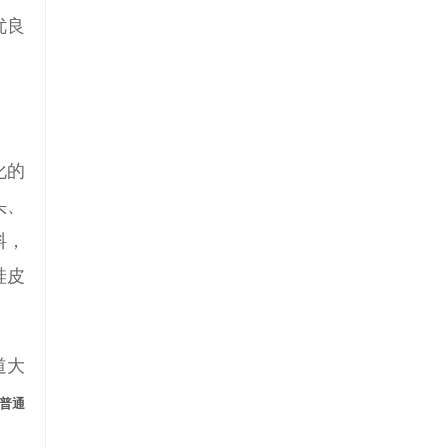
优良
化的
头、
料，
硅皮
道大
普通